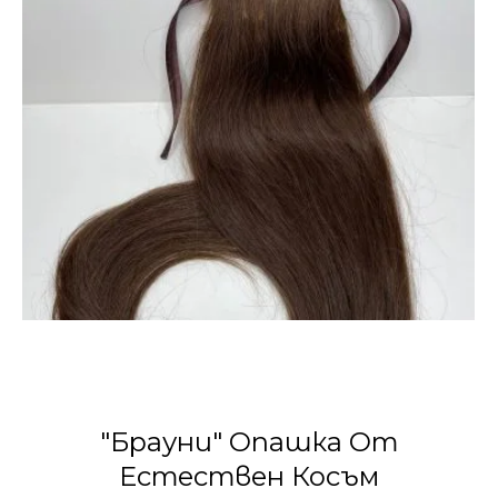
"Брауни" Опашка От
Естествен Косъм