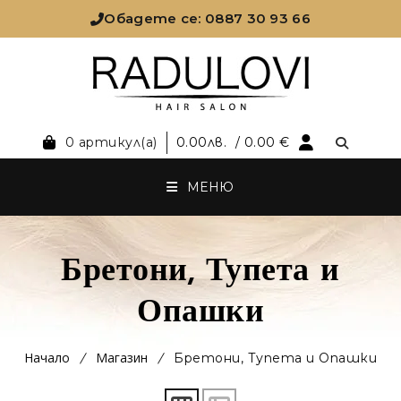
Обадете се: 0887 30 93 66
0 артикул(а)
0.00
лв.
/ 0.00 €
МЕНЮ
Бретони, Тупета и
Опашки
Начало
Магазин
Бретони, Тупета и Опашки