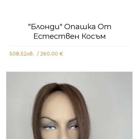
"Блонди" Опашка От
Естествен Косъм
508.52
лв.
/ 260.00 €