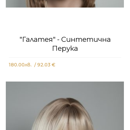
"Галатея" - Синтетична
Перука
180.00
лв.
/ 92.03 €