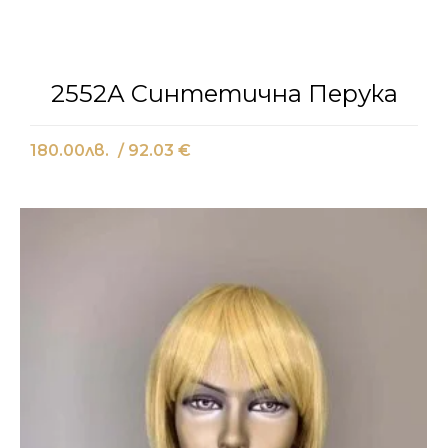
2552А Синтетична Перука
180.00
лв.
/ 92.03 €