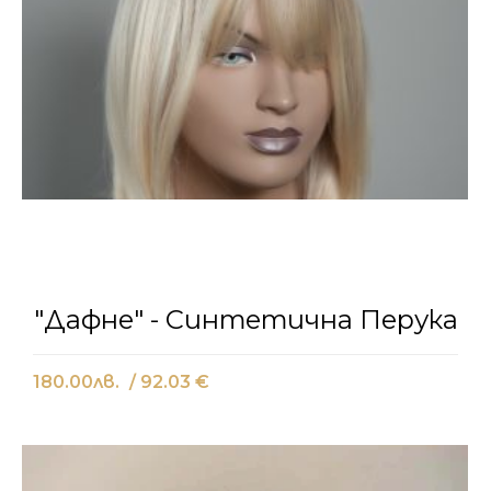
"Дафне" - Синтетична Перука
180.00
лв.
/ 92.03 €