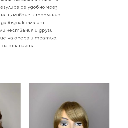
регулира се удобно чрез
 на измиване и топлинна
жда възникнала от
и чествания и други.
ие на опера и театър.
в начинанията.