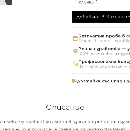
Налични 1
Добавяне В Количка
Безплатна проба в с
Стара Загора — пробв
Ръчна изработка — 
100% естествена турск
Професионална конс
На място или онлайн —
Доставка със Спиди
до
Описание
а леко чуплива. Оформена в изящна прическа- изгл
цата е конструирана така че да позволява вентил