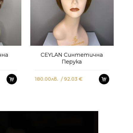
чна
CEYLAN Синтетична
Перука
180.00
лв.
/ 92.03 €