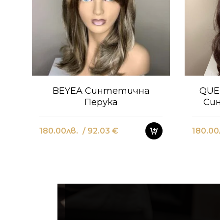
BEYEA Синтетична
QUE
Перука
Си
180.00
лв.
/ 92.03 €
180.00