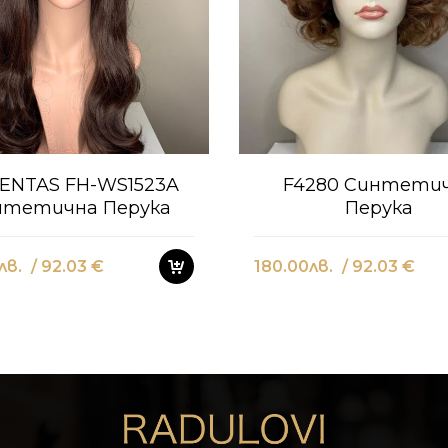
ENTAS FH-WS1523A
F4280 Синтети
нтетична Перука
Перука
лв.
/ 92.03 €
180.00
лв.
/ 92.03 €