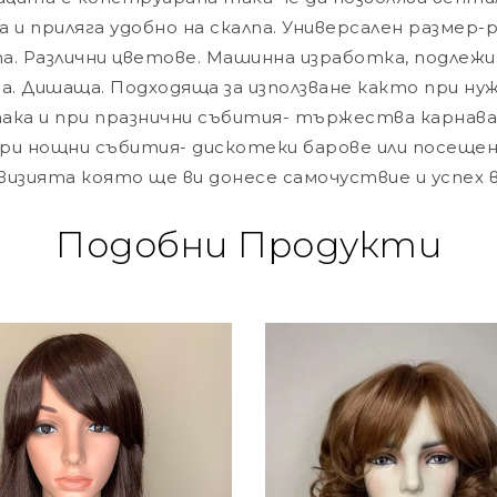
ека и приляга удобно на скалпа. Универсален размер-
а. Различни цветове. Машинна изработка, подлежи
са. Дишаща. Подходяща за използване както при ну
ака и при празнични събития- тържества карнавал
ри нощни събития- дискотеки барове или посещен
визията която ще ви донесе самочуствие и успех 
Подобни Продукти