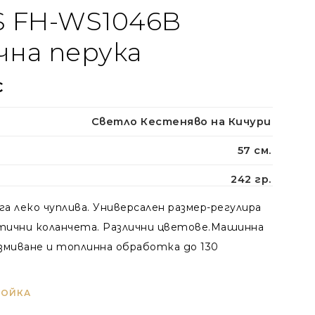
 FH-WS1046B
на перука
€
Светло Кестеняво на Кичури
57 см.
242 гр.
а леко чуплива. Универсален размер-регулира
стични коланчета. Различни цветове.Машинна
змиване и топлинна обработка до 130
РОЙКА