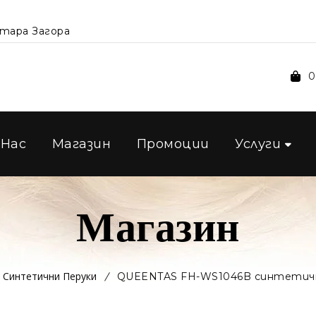
Стара Загора
0
 Нас
Магазин
Промоции
Услуги
Магазин
Синтетични Перуки
QUEENTAS FH-WS1046B синтетичн