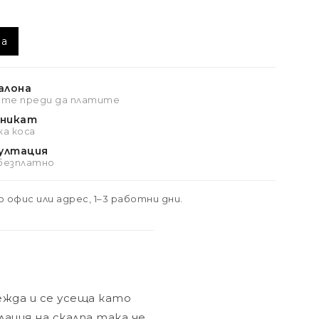
та
алона
ате преди да платите
уникат
а коса
ултация
 безплатно
 офис или адрес, 1–3 работни дни.
ежда и се усеща като
ация на скалпа така че