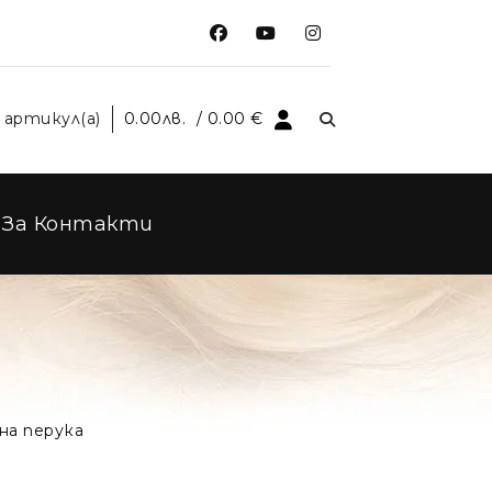
 артикул(а)
0.00
лв.
/ 0.00 €
За Контакти
а перука