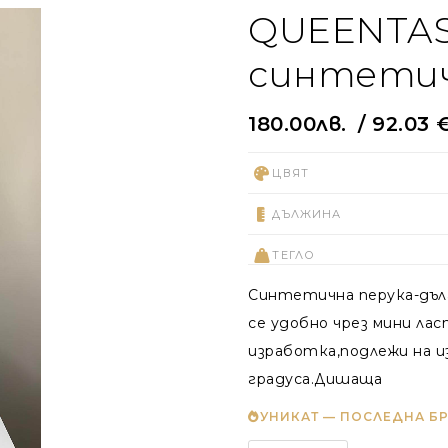
QUEENTAS
синтетич
180.00
лв.
/ 92.03 
ЦВЯТ
ДЪЛЖИНА
ТЕГЛО
Синтетична перука-дълг
се удобно чрез мини ла
изработка,подлежи на и
градуса.Дишаща
УНИКАТ — ПОСЛЕДНА Б