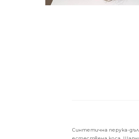
Синтетична перука-дълг
естествена коса. Шапчи