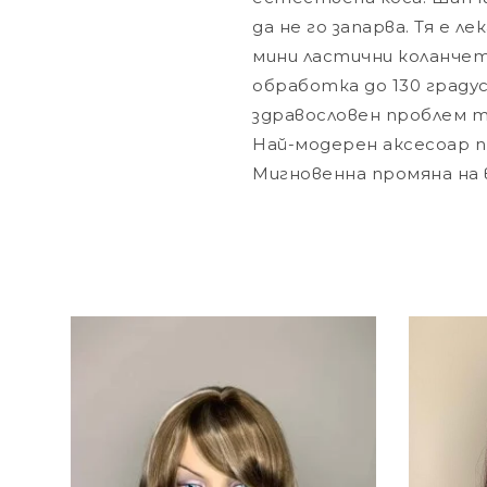
да не го запарва. Тя е л
мини ластични коланчет
обработка до 130 граду
здравословен проблем т
Най-модерен аксесоар п
Мигновенна промяна на 